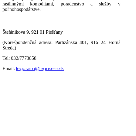
rastlinnými komoditami, poradenstvo a služby v
poľnohospodárstve.
Štefánikova 9, 921 01 Piešťany
(Korešpondenčná adresa: Partizánska 401, 916 24 Horná
Streda)
Tel: 032/7773858
Email:
legusem@legusem.sk