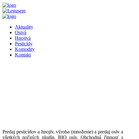
Aktuality
Osivá
Hnojivá
Pesticídy
Komodity
Kontakt
Predaj pesticídov a hnojív, výroba (množenie) a predaj osív a
všetkých poľných plodín, BIO osív. Obchodná činnosť s