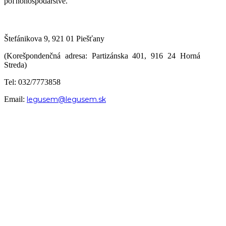
poľnohospodárstve.
Štefánikova 9, 921 01 Piešťany
(Korešpondenčná adresa: Partizánska 401, 916 24 Horná
Streda)
Tel: 032/7773858
Email:
legusem@legusem.sk