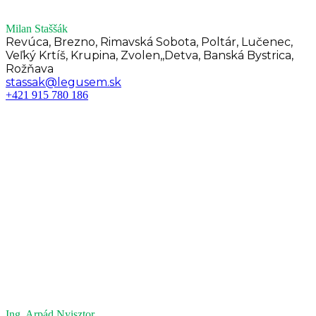
Milan Staššák
Revúca, Brezno, Rimavská Sobota, Poltár, Lučenec,
Veľký Krtíš, Krupina, Zvolen,,Detva, Banská Bystrica,
Rožňava
stassak@legusem.sk
+421 915 780 186
Ing. Arpád Nyisztor