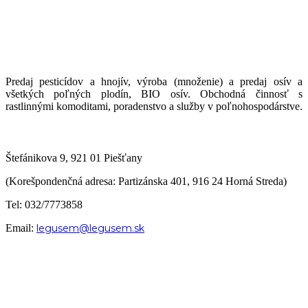
Predaj pesticídov a hnojív, výroba (množenie) a predaj osív a
všetkých poľných plodín, BIO osív. Obchodná činnosť s
rastlinnými komoditami, poradenstvo a služby v poľnohospodárstve.
Štefánikova 9, 921 01 Piešťany
(Korešpondenčná adresa: Partizánska 401, 916 24 Horná Streda)
Tel: 032/7773858
Email:
legusem@legusem.sk