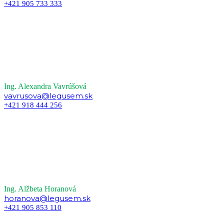
+421 905 733 333
Ing. Alexandra Vavrúšová
vavrusova@legusem.sk
+421 918 444 256
Ing. Alžbeta Horanová
horanova@legusem.sk
+421 905 853 110