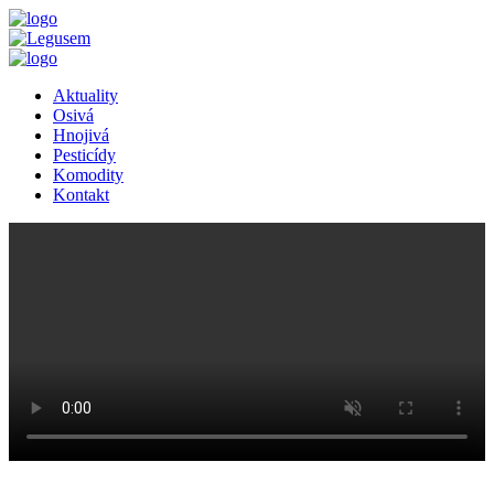
Aktuality
Osivá
Hnojivá
Pesticídy
Komodity
Kontakt