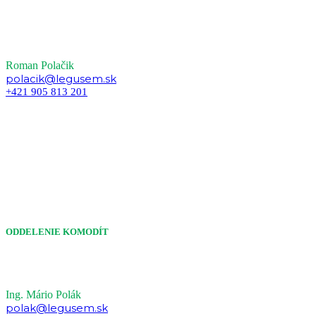
Roman Polačik
polacik@legusem.sk
+421 905 813 201
ODDELENIE KOMODÍT
Ing. Mário Polák
polak@legusem.sk