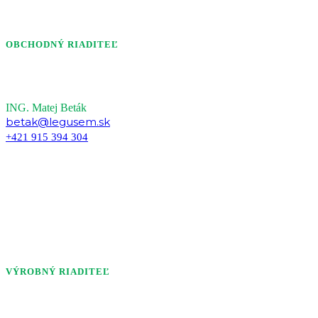
Kontakt
OBCHODNÝ RIADITEĽ
ING. Matej Beták
betak@legusem.sk
+421 915 394 304
VÝROBNÝ RIADITEĽ