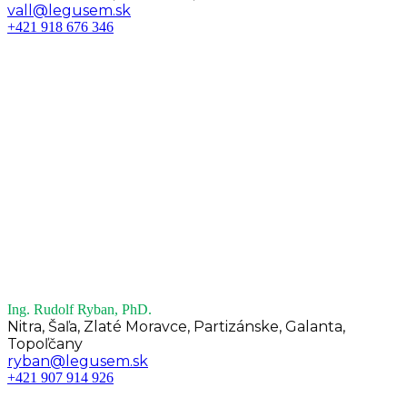
vall@legusem.sk
+421 918 676 346
Ing. Rudolf Ryban, PhD.
Nitra, Šaľa, Zlaté Moravce, Partizánske, Galanta,
Topoľčany
ryban@legusem.sk
+421 907 914 926