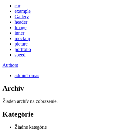
car
example
Gallery
header
Image
inner
mockup
picture
portfolio
speed
Authors
adminTomas
Archív
Žiaden archív na zobrazenie.
Kategórie
Žiadne kategórie