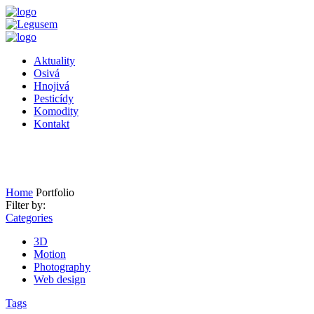
Aktuality
Osivá
Hnojivá
Pesticídy
Komodity
Kontakt
speed
Home
Portfolio
Filter by:
Categories
3D
Motion
Photography
Web design
Tags